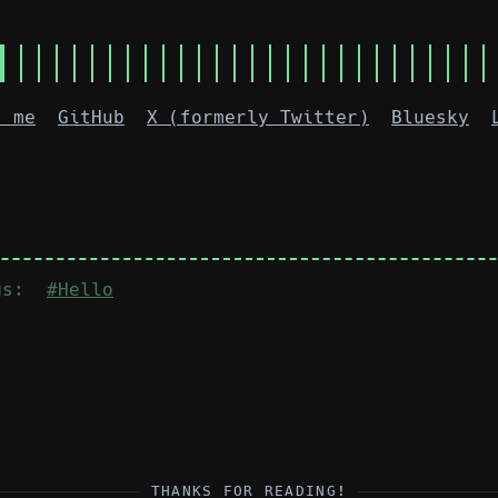
t me
GitHub
X (formerly Twitter)
Bluesky
ags:
#Hello
THANKS FOR READING!